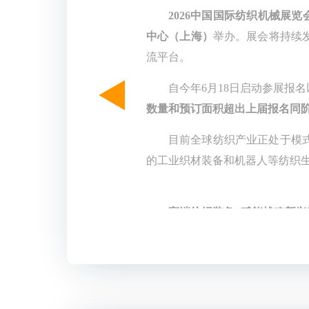
2026中国国际纺织机械展览
中心（上海）
举办。展会将持续
流平台。
自今年6月18日启动参展报
数量和预订面积超出上届报名同
目前全球纺织产业正处于模
的工业织材装备和机器人等纺织
高端纺织装备: 赋能战略新兴
新增“纺织增强结构用复合
迫切需求。届时将集中展示高性
新兴产业的深度融合，拓展高端