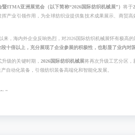
会暨ITMA亚洲展览会（以下简称“2026国际纺织机械展”）
将于
发挥产业引领作用，为全球纺织业提供集技术成果展示、商贸高
名以来，海内外企业反响热烈，对2026国际纺织机械展怀有极高的
阶段十倍以上，充分展现了企业参展的积极性，也彰显了业内对
式升级的关键时期，
2026国际纺织机械展
将再次升级工艺分区，
生产自动化装备，引领纺织装备高端化和智能化发展。
产业
材料机械”板块：聚焦高性能纤维及复合材料的创新应用，精准响
能纤维多轴向经编设备、编织设备、三维立体机织设备等工业织
纺织装备的应用领域。