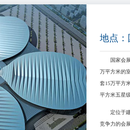
智能化跃迁
：涵盖工业机器人、智能传感系统、VR/AR虚拟调试技术及
景化演示呈现从单机智能到全流程自动化的解决方案，助力企业
地点：
建全产业链一体化展示矩阵，覆盖纺纱及化纤、织造、针织、印
业链相关设备及纺织化学品，通过系统性产品分类与前沿技术融
国家会展
网站
www.citme.com.cn/www.itmaasia.com
在线提交参展申请。
万平方米的室
套15万平方
TEX、CEMATEX
平方米五星
可联系：
定位于
竞争力的会
有限公司