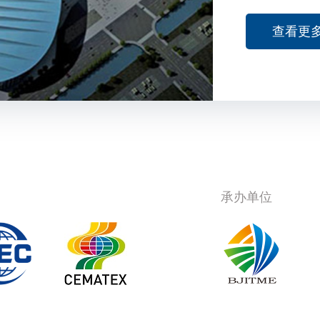
查看更多
0 58221177-614
om qianyu@ctma.net
com
承办单位