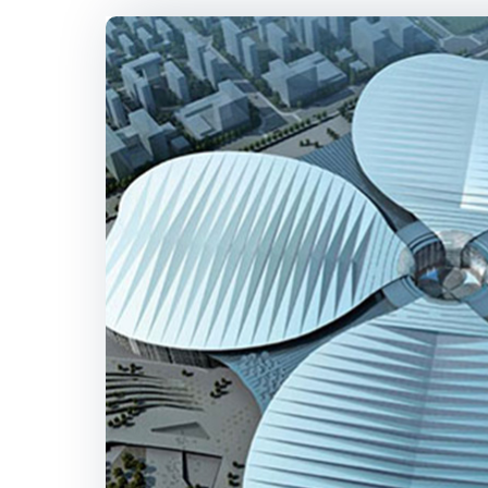
自动化装备: 驱动纺织生产
首设“生产自动化装备”板块
化、柔性化跃迁。届时将通过场
2026国际纺织机械展将构
织、再循环、测试、包装等全产
成品的完整解决方案。
拟参展企业请登录展会官方
站。
发稿单位：CTMA、CCPIT 
如需了解更多展会新闻，您
汤蓉 钱玉
北京泰格斯特国际展览展示