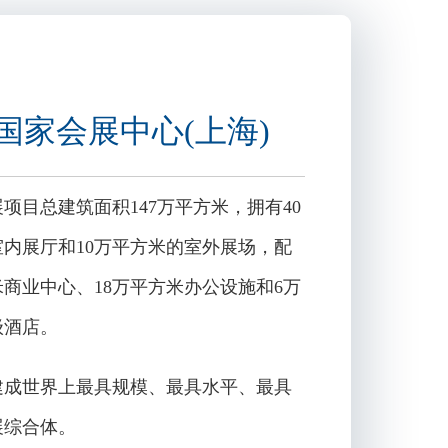
数字孪生产线，推动纺织生产向智能
降本增效与数字化转型。
国家会展中心(上海)
花、染整、非织造、绣花、服装、编
合，为全球纺织行业提供从原料到
项目总建筑面积147万平方米，拥有40
更多参展详情，请访问展会官方网
内展厅和10万平方米的室外展场，配
米商业中心、18万平方米办公设施和6万
级酒店。
建成世界上最具规模、最具水平、最具
展综合体。