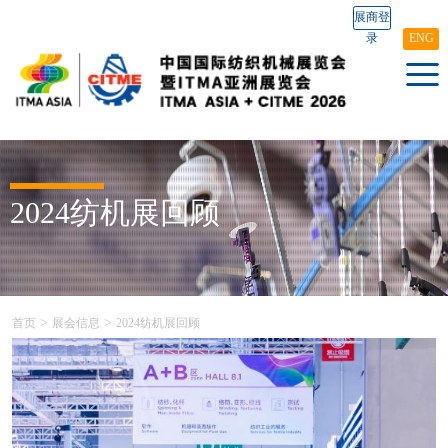
展商登
录
ENG
2024纺机展回顾
>
>
首页
展会信息
2024纺机展回顾