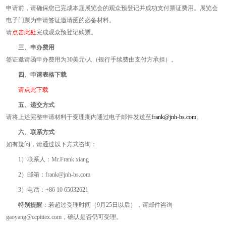
申请前，请确保您已完成本届展览会的观众预登记并成功支付票证费用。展览会
电子门票为申请签证邀请函的必备材料。
请
点击此处
完成观众预登记购票。
三、申办费用
签证邀请函申办费用为30美元/人（银行手续费由支付方承担）。
四、申请表格下载
请点此下载
五、递交方式
请将上述完整申请材料于受理期内通过电子邮件发送至
frank@jnh-bs.com
。
六、联系方式
如有疑问，请通过以下方式咨询：
1）联系人：Mr.Frank xiang
2）邮箱：frank@jnh-bs.com
3）电话：+86 10 65032621
特别提醒
：若超过受理时间（9月25日以后），请邮件咨询
gaoyang@ccpittex.com，确认是否仍可受理。