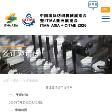
展商登
录
ENG
签证邀请函
>
>
首页
观众
签证邀请函
签证邀请函申办指南
一、 受理时间
2026年5月25日至9月25日。
二、申请前提